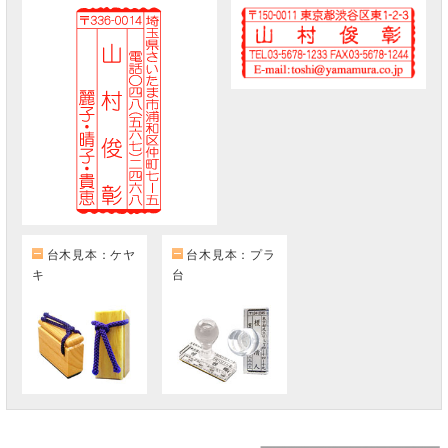
台木見本：ケヤ
台木見本：プラ
キ
台