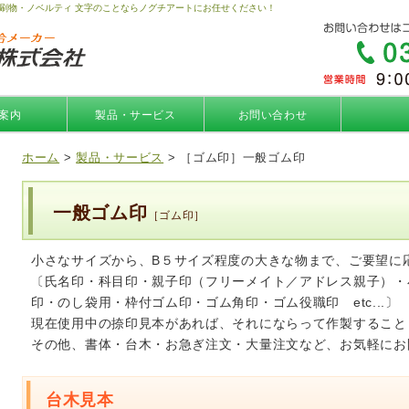
刷物・ノベルティ 文字のことならノグチアートにお任せください！
案内
製品・サービス
お問い合わせ
ホーム
>
製品・サービス
> ［ゴム印］一般ゴム印
一般ゴム印
［ゴム印］
小さなサイズから、B５サイズ程度の大きな物まで、ご要望に
〔氏名印・科目印・親子印（フリーメイト／アドレス親子）・
印・のし袋用・枠付ゴム印・ゴム角印・ゴム役職印 etc...〕
現在使用中の捺印見本があれば、それにならって作製すること
その他、書体・台木・お急ぎ注文・大量注文など、お気軽にお
台木見本