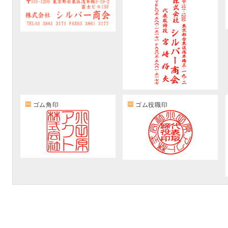
ゴム角印
ゴム役職印