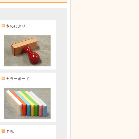
木のにぎり
カラーボード
Ｔ丸