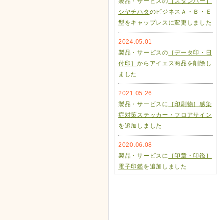
製品・サービスの
［スタンパー］
シヤチハタ
のビジネスＡ・Ｂ・Ｅ
型をキャップレスに変更しました
2024.05.01
製品・サービスの
［データ印・日
付印］
からアイエス商品を削除し
ました
2021.05.26
製品・サービスに
［印刷物］感染
症対策ステッカー・フロアサイン
を追加しました
2020.06.08
製品・サービスに
［印章・印鑑］
電子印鑑
を追加しました